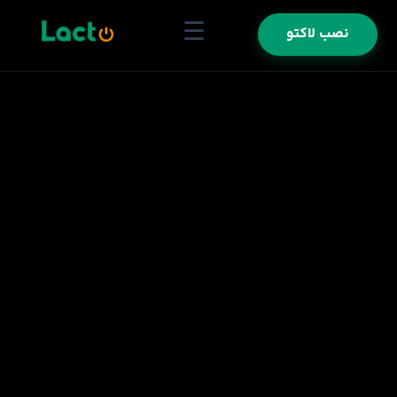
☰
نصب لاکتو