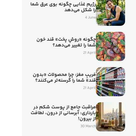
رژیم غذایی چگونه بوی عرق شما
را شکل می‌دهد
4 June
چگونه «روشِ پخت» قند خون
شما را تغییر می‌دهد؟
21 April
فریبِ مغز: چرا محصولات «بدون
قند» شما را گرسنه‌تر می‌کنند؟
21 April
مراقبت جامع از پوست شکم در
بارداری: آبرسانی از درون، لطافت
از بیرون!
30 March