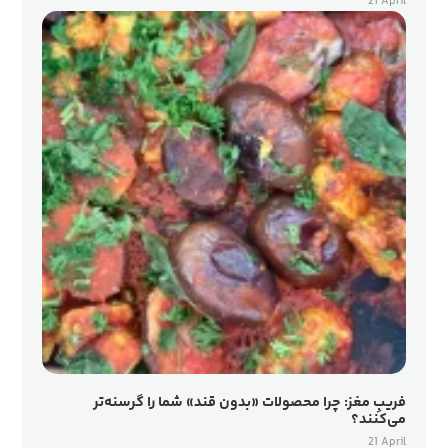
21 April
فریبِ مغز: چرا محصولات «بدون قند» شما را گرسنه‌تر
می‌کنند؟
21 April