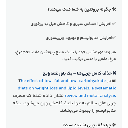
🛠
چگونه پروتئین به شما کمک می‌کند؟
✅ افزایش احساس سیری و کاهش میل به پرخوری
✅افزایش متابولیسم و بهبود چربی‌سوزی
هر وعده‌ی غذایی خود را با یک منبع پروتئین مانند تخم‌مرغ،
مرغ، ماهی یا عدس ترکیب کنید.
❌ حذف کامل چربی‌ها – یک باور غلط رایج
📖در T
he effect of low-fat and low-carbohydrate
diets on weight loss and lipid levels: a systematic
review and meta-analysis
نشان داده شده که مصرف
چربی‌های سالم نه‌تنها باعث کاهش وزن می‌شود، بلکه
متابولیسم را بهبود می‌بخشد.
🛠
چرا حذف چربی اشتباه است؟