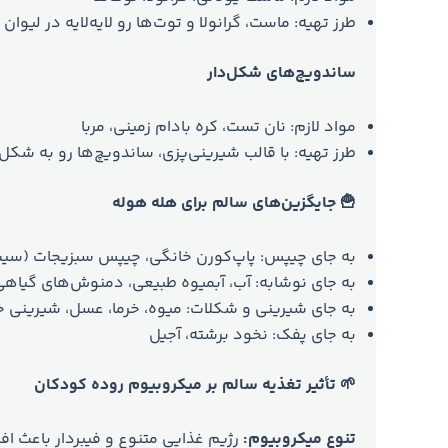
طرز تهیه: ماست، گرانولا و توت‌ها رو لایه‌لایه در لیوان 
ساندویچ‌های شکل‌دار
مواد لازم: نان تست، کره بادام زمینی، مربا
طرز تهیه: با قالب شیرینی‌پزی، ساندویچ‌ها رو به شکل
🍟 جایگزین‌های سالم برای هله هوله
به جای چیپس: پاپ‌کورن خانگی، چیپس سبزیجات (سیب‌
به جای نوشابه: آب، آبمیوه طبیعی، دمنوش‌های گیاهی
به جای شیرینی و شکلات: میوه، خرما، عسل، شیرینی 
به جای پفک: نخود برشته، آجیل
🌱 تأثیر تغذیه سالم بر میکروبیوم روده کودکان
تنوع میکروبیوم:
رژیم غذایی متنوع و فیبردار باعث ا