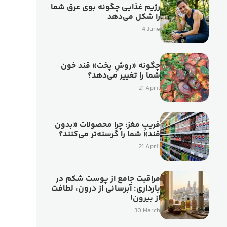
رژیم غذایی چگونه بوی عرق شما
را شکل می‌دهد
4 June
چگونه «روشِ پخت» قند خون
شما را تغییر می‌دهد؟
21 April
فریبِ مغز: چرا محصولات «بدون
قند» شما را گرسنه‌تر می‌کنند؟
21 April
مراقبت جامع از پوست شکم در
بارداری: آبرسانی از درون، لطافت
از بیرون!
30 March