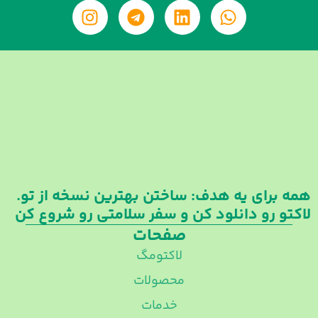
I
T
L
W
n
e
i
h
s
l
n
a
t
e
k
t
a
g
e
s
g
r
d
a
r
a
i
p
a
m
n
p
m
همه برای یه هدف: ساختن بهترین نسخه از تو.
لاکتو رو دانلود کن و سفر سلامتی رو شروع کن
صفحات
لاکتومگ
محصولات
خدمات