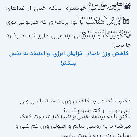
غذاهایی نیاز داره.
🍽️ برنامه غذایی خوشمزه: دیگه خبری از غذاهای
بی‌مزه و تکراری نیست!
🏃‍♀️ ورزش متناسب با تو: برنامه‌ای که می‌تونی توی
خونه هم انجام بدی.
🤝 کوچینگ و پشتیبانی: یه مربی داری که نمی‌ذاره
جا بزنی!
کاهش وزن
پایدار
، افزایش انرژی، و اعتماد به نفس
بیشتر!
دکترت گفته باید کاهش وزن داشته باشی ولی
نمی‌دونی از کجا شروع کنی؟
لاکتو با یه برنامه
علمی و تاییدشده
، بهت کمک
می‌کنه تا به روشی سالم و اصولی وزن کم کنی و
سلامتی‌ات رو به دست بیاری.